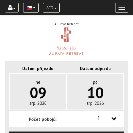
AED
Toggl
naviga
Al Faya Retreat
Datum příjezdu
Datum odjezdu
ne
po
09
10
srp. 2026
srp. 2026
1
Počet pokojů:
1