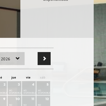
 2026
ié
jue
vie
sáb
2
3
4
5
NO
NO
NO
ONIBLE
DISPONIBLE
DISPONIBLE
DISPONIBLE
9
10
11
12
NO
NO
NO