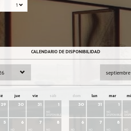
CALENDARIO DE DISPONIBILIDAD
26
septiembre
ié
jue
vie
sáb
dom
lun
mar
m
29
30
31
1
30
31
1
NO
NO
NO
DISPONIBLE
DISPONIBLE
DISP
5
6
7
8
6
7
8
NO
NO
NO
NO
NO
NO
NO