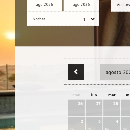
ago
2026
ago
2026
Adultos
Noches
agosto 20
dom
lun
mar
m
26
27
28
2
3
4
NO
NO
NO
NO